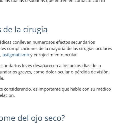
 las toallas o sábanas que entren en contacto con tu
 de la cirugía
édicas
conllevan numerosos efectos secundarios
les complicaciones de la mayoría de las cirugías oculares
l,
astigmatismo
y enrojecimiento ocular.
ecundarios leves desaparecen a los pocos días de la
cundarios graves, como dolor ocular o pérdida de visión,
le.
sté considerando, es importante que hable con su médico
elación.
rome del ojo seco?