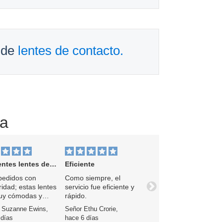
 de
lentes de contacto.
za
es lentes de contacto
Eficiente
pedidos con
Como siempre, el
ridad; estas lentes
servicio fue eficiente y
Próximo
uy cómodas y
rápido.
 de usar.
 Suzanne Ewins,
Señor Ethu Crorie,
 días
hace 6 días