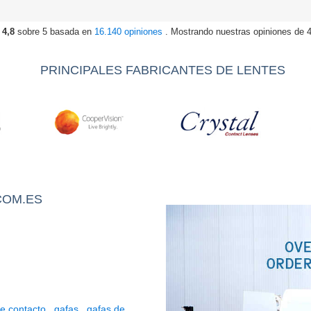
años y no iría a ningún
otro sitio.
 4,8
sobre 5 basada en
16.140 opiniones
. Mostrando nuestras opiniones de 4 
PRINCIPALES FABRICANTES DE LENTES
COM.ES
de contacto
,
gafas
,
gafas de