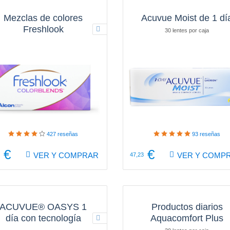
Mezclas de colores
Acuvue Moist de 1 dí
Freshlook
30 lentes por caja
2 lentes por caja
427
reseñas
93
reseñas
€
€
VER Y COMPRAR
VER Y COMP
47,23
ACUVUE® OASYS 1
Productos diarios
día con tecnología
Aquacomfort Plus
HydraLuxe®