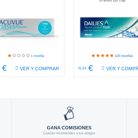
30 lentes por caja
30 lentes por caja
1
reseña
118
reseñas
€
€
VER Y COMPRAR
VER Y COMP
41,54
GANA COMISIONES
Cuando recomiendes a tus amigos