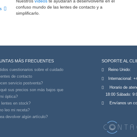
Nuestros
vídeos
te ayudarán a desenvolverte en el
confuso mundo de las lentes de contacto y a
s
simplificarlo.
UNTAS MÁS FRECUENTES
SOPORTE AL CL
tidos cuestionarios sobre el cuidado
Reino Unido:
lentes de contacto
Internacional:
+
cen servicio postventa?
Horario de aten
 qué sus precios son más bajos que
18:00 Sábado: 9:
mi óptica?
Envíanos un co
 lentes en stock?
o leo mi receta?
a devolver algún artículo?