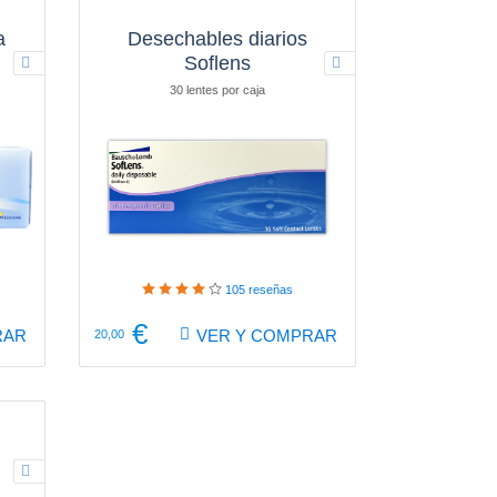
a
Desechables diarios
Soflens
30 lentes por caja
105
reseñas
€
RAR
VER Y COMPRAR
20,00