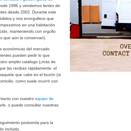
esde 1996 y vendemos lentes de
ntes desde 2002. Durante este
edidos y nos enorgullece que
 Empezamos en una habitación
cido, manteniendo con orgullo
s que aún la conservan).
ás económicas del mercado:
clientes pueden pedir lo que
estro amplio catálogo (¡más de
que las recibas rápidamente: el
paquete que cabe en el buzón (si
domicilio, como suele ocurrir con
ntacto con nuestro
equipo de
le, o puede consultar nuestras
seguimiento postventa para la
do incluido.