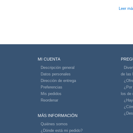
Leer má
MI CUENTA
PREG
Descripción general
Diver
Datos personales
de las 
Dirección de entrega
¿Ofre
Preferencias
¿Por
Mis pedidos
los de 
Reordenar
¿Hay
¿Cóm
¿Dese
MÁS INFORMACIÓN
Quiénes somos
¿Dónde está mi pedido?