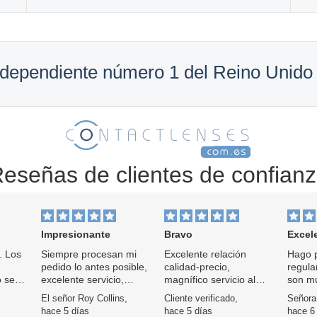
independiente número 1 del Reino Unido
eseñas de clientes de confian
Impresionante
Bravo
Excelent
. Los
Siempre procesan mi
Excelente relación
Hago 
pedido lo antes posible,
calidad-precio,
regula
o se
excelente servicio,
magnífico servicio al
son m
excelente comunicación,
cliente y entrega rápida.
fáciles
El señor Roy Collins,
Cliente verificado,
Señora
excelente precio 👍
Soy cliente desde hace
hace 5 días
hace 5 días
hace 6