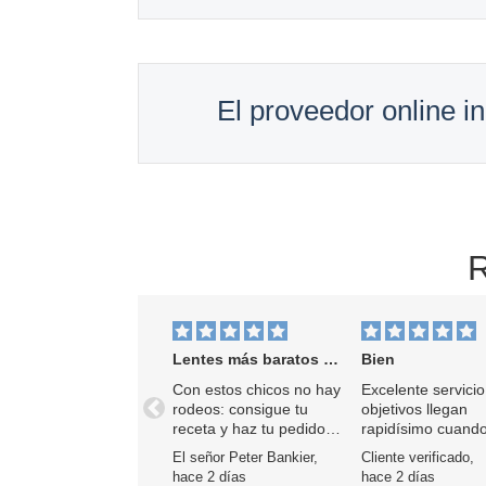
El proveedor online 
R
Lentes más baratos aproximadamente
Bien
Con estos chicos no hay
Excelente servicio
rodeos: consigue tu
objetivos llegan
Anterior
receta y haz tu pedido.
rapidísimo cuand
Entrega rápida y gran
piden.
El señor Peter Bankier,
Cliente verificado,
variedad.
hace 2 días
hace 2 días