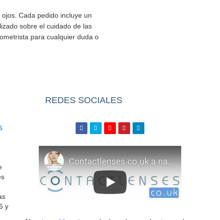
ojos. Cada pedido incluye un
lizado sobre el cuidado de las
tometrista para cualquier duda o
REDES SOCIALES
s
e
es
as
6 y