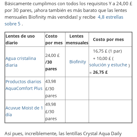
Básicamente cumplimos con todos los requisitos Y a 24,00 £
por 30 pares, ¡ahora también es más barato que las lentes
mensuales Biofinity más vendidas! y recibe
4,8 estrellas
sobre 5
.
Lentes de uso
Costo
Lentes
Costo por mes
diario
por mes
mensuales
16,75 £ (1 par)
24,00 £
+ 10,00 £ (
Agua cristalina
Biofinity
/30
solución y estuche
diaria
)
pares
26,75 £
=
43,98
Productos diarios
AquaComfort Plus
£/30
pares
49,98
Acuvue Moist de 1
£/30
día
pares
Así pues, increíblemente, las lentillas Crystal Aqua Daily