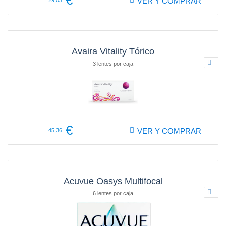
€
VER Y COMPRAR
29,03
Avaira Vitality Tórico
3 lentes por caja
€
VER Y COMPRAR
45,36
Acuvue Oasys Multifocal
6 lentes por caja