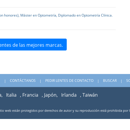
con honores), Máster en Optometría, Diplomado en Optometría Clínica.
entes de las mejores marcas.
S
CONTÁCTANOS
PEDIR LENTES DE CONTACTO
BUSCAR
S
a,
Italia
, Francia
, Japón,
Irlanda
, Taiwán
sitio web están protegidos por derechos de autor y su reproducción está prohibida por 