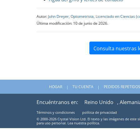
Autor:
John Dreyer, Optometrista, Licenciado en Ciencias (
Última modificación: 10 de junio de 2026.
Consulta nuestras l
HOGAR
TU CUENTA
PEDIDOS REPETIDO
Encuéntranos en:
Reino Unido
, Alemani
Términos y condiciones
política de privacidad
© 2000-2026 Crystal Vision Ltd. El texto y las imágenes de este 
para uso personal. Lea nuestra política.