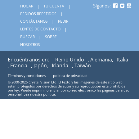
Síganos:
HOGAR
TU CUENTA
PEDIDOS REPETIDOS
CONTÁCTANOS
PEDIR
LENTES DE CONTACTO
BUSCAR
SOBRE
NOSOTROS
Encuéntranos en:
Reino Unido
, Alemania,
Italia
, Francia
, Japón,
Irlanda
, Taiwán
Términos y condiciones
política de privacidad
© 2000-2026 Crystal Vision Ltd. El texto y las imágenes de este sitio web
están protegidos por derechos de autor y su reproducción está prohibida
por ley. Puede imprimir o enviar por correo electrónico las páginas para uso
personal. Lea nuestra política.