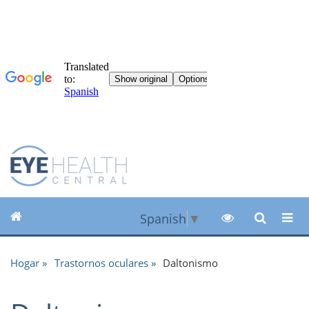
Spanish
▼
Hogar
Trastornos oculares
Daltonismo