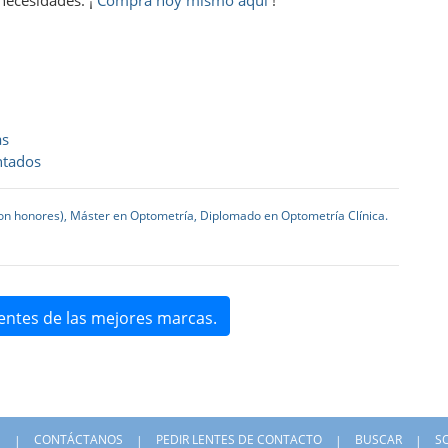
as
ntados
con honores), Máster en Optometría, Diplomado en Optometría Clínica.
entes de las mejores marcas.
S
CONTÁCTANOS
PEDIR LENTES DE CONTACTO
BUSCAR
S