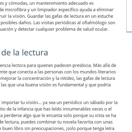
caces y cómodas, un mantenimiento adecuado es
de microfibra y un limpiador específico ayuda a eliminar
ir la visión. Guardar las gafas de lectura en un estuche
 posibles daños. Las visitas periódicas al oftalmólogo son
duación y detectar cualquier problema de salud ocular.
de la lectura
iencia lectora para quienes padecen presbicia. Más allá de
ente que conecta a las personas con los mundos literarios
ejorar la concentración y la nitidez, las gafas de lectura
en las que una buena visión es fundamental y que podría
n importar tu visión… ya sea un periódico un sábado por la
rito de la infancia que has leído innumerables veces o el
 perderse algo que le encanta solo porque su vista se ha
 de lectura, puedes combinar tu novela favorita con unas
n buen libro sin preocupaciones, ¡solo porque tenga letra