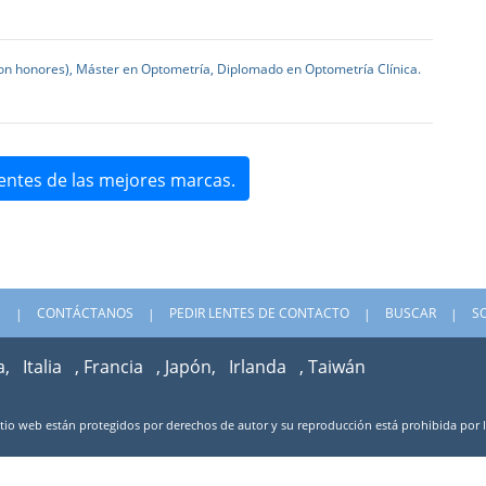
con honores), Máster en Optometría, Diplomado en Optometría Clínica.
entes de las mejores marcas.
S
CONTÁCTANOS
PEDIR LENTES DE CONTACTO
BUSCAR
S
a,
Italia
, Francia
, Japón,
Irlanda
, Taiwán
sitio web están protegidos por derechos de autor y su reproducción está prohibida por 