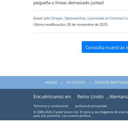
pequeña o líneas demasiado juntas!
Autor:
John Dreyer, Optometrista, Licenciado en Ciencias (
Última modificación: 28 de noviembre de 2025.
Consulta nuestras l
HOGAR
TU CUENTA
PEDIDOS REPETIDO
Encuéntranos en:
Reino Unido
, Alemani
Términos y condiciones
política de privacidad
© 2000-2026 Crystal Vision Ltd. El texto y las imágenes de este 
para uso personal. Lea nuestra política.