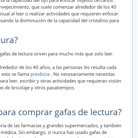
a la capacidad del ojo para enfocar objetos cercanos.
envejecimiento, que suele comenzar alrededor de los 40
sual al leer o realizar actividades que requieren enfocar
sando la disminución de la capacidad del cristalino para
tura?
gafas de lectura sirven para mucho más que solo leer.
lrededor de los 40 años, a las personas les resulta cada
; esto se llama
presbicia
. No necesariamente necesitas
para leer, escribir y otras actividades que requieran visión
as de bricolaje y otros pasatiempos.
para comprar gafas de lectura?
ría de las farmacias y grandes supermercados, y también
ta médica. Sin embargo, si nunca has usado gafas de