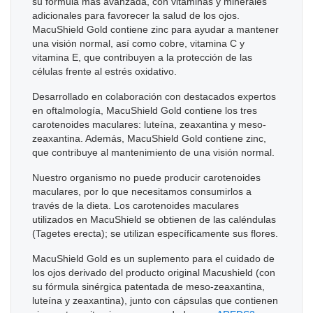
su fórmula más avanzada, con vitaminas y minerales
adicionales para favorecer la salud de los ojos.
MacuShield Gold contiene zinc para ayudar a mantener
una visión normal, así como cobre, vitamina C y
vitamina E, que contribuyen a la protección de las
células frente al estrés oxidativo.
Desarrollado en colaboración con destacados expertos
en oftalmología, MacuShield Gold contiene los tres
carotenoides maculares: luteína, zeaxantina y meso-
zeaxantina. Además, MacuShield Gold contiene zinc,
que contribuye al mantenimiento de una visión normal.
Nuestro organismo no puede producir carotenoides
maculares, por lo que necesitamos consumirlos a
través de la dieta. Los carotenoides maculares
utilizados en MacuShield se obtienen de las caléndulas
(Tagetes erecta); se utilizan específicamente sus flores.
MacuShield Gold es un suplemento para el cuidado de
los ojos derivado del producto original Macushield (con
su fórmula sinérgica patentada de meso-zeaxantina,
luteína y zeaxantina), junto con cápsulas que contienen