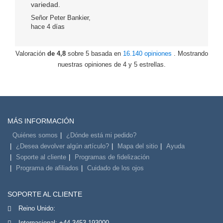
variedad.
Señor Peter Bankier,
hace 4 días
Valoración
de 4,8
sobre 5 basada en
16.140 opiniones
. Mostrando
nuestras opiniones de 4 y 5 estrellas.
MÁS INFORMACIÓN
Quiénes somos
¿Dónde está mi pedido?
¿Desea devolver algún artículo?
Mapa del sitio
Ayuda
Soporte al cliente
Programas de fidelización
Programa de afiliados
Cuidado de los ojos
SOPORTE AL CLIENTE
Reino Unido:
Internacional:
+44 3453 193000