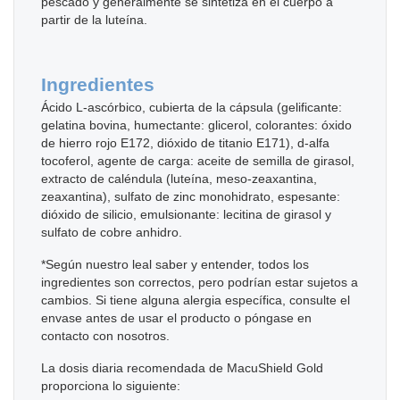
pescado y generalmente se sintetiza en el cuerpo a
partir de la luteína.
Ingredientes
Ácido L-ascórbico, cubierta de la cápsula (gelificante:
gelatina bovina, humectante: glicerol, colorantes: óxido
de hierro rojo E172, dióxido de titanio E171), d-alfa
tocoferol, agente de carga: aceite de semilla de girasol,
extracto de caléndula (luteína, meso-zeaxantina,
zeaxantina), sulfato de zinc monohidrato, espesante:
dióxido de silicio, emulsionante: lecitina de girasol y
sulfato de cobre anhidro.
*Según nuestro leal saber y entender, todos los
ingredientes son correctos, pero podrían estar sujetos a
cambios. Si tiene alguna alergia específica, consulte el
envase antes de usar el producto o póngase en
contacto con nosotros.
La dosis diaria recomendada de MacuShield Gold
proporciona lo siguiente: