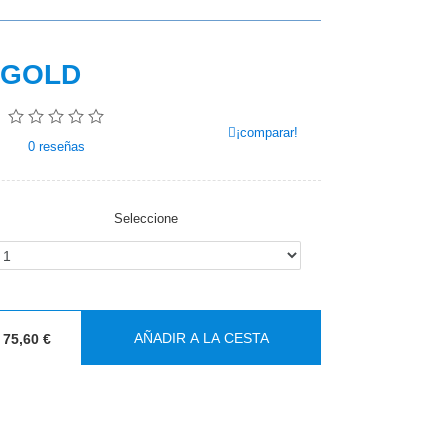
 GOLD
¡comparar!
0
reseñas
Seleccione
AÑADIR A LA CESTA
75,60 €