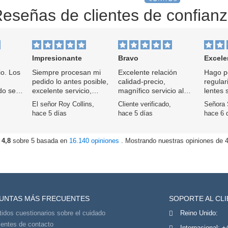
eseñas de clientes de confian
Impresionante
Bravo
Excelentes
io. Los
Siempre procesan mi
Excelente relación
Hago p
pedido lo antes posible,
calidad-precio,
regular
do se
excelente servicio,
magnífico servicio al
lentes
excelente
cliente y entrega
cómodas
El señor Roy Collins,
Cliente verificado,
Señora 
comunicación,
rápida. Soy cliente
usar.
hace 5 días
hace 5 días
hace 6 
excelente precio 👍
desde hace años y no
iría a ningún otro sitio.
 4,8
sobre 5 basada en
16.140 opiniones
. Mostrando nuestras opiniones de 4 
UNTAS MÁS FRECUENTES
SOPORTE AL CL
tidos cuestionarios sobre el cuidado
Reino Unido:
lentes de contacto
Internacional:
+