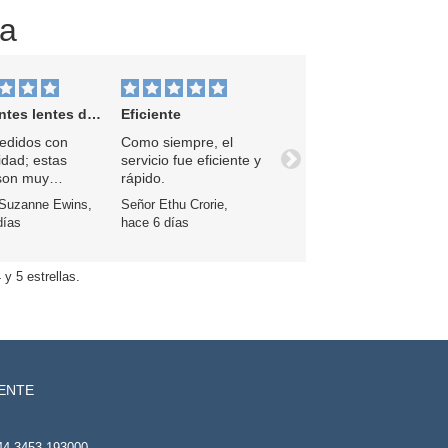
za
 lentes de contacto
Eficiente
edidos con
Como siempre, el
idad; estas
servicio fue eficiente y
Próximo
 son muy
rápido.
 y fáciles de
Suzanne Ewins,
Señor Ethu Crorie,
días
hace 6 días
y 5 estrellas.
IENTE
44 3453 193000