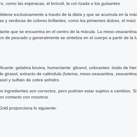
como las espinacas, el brócoli, la col rizada o los guisantes.
btiene exclusivamente a través de la dieta y que se acumula en la mácul
 y verduras de colores brillantes, como los pimientos dulces, el maíz
tante que se encuentra en el centro de la mácula. La meso-zeaxantin
s de pescado y generalmente se sintetiza en el cuerpo a partir de la l
ficante: gelatina bovina, humectante: glicerol, colorantes: óxido de hier
 de girasol, extracto de caléndula (luteína, meso-zeaxantina, zeaxantin
rasol y sulfato de cobre anhidro.
s ingredientes son correctos, pero podrían estar sujetos a cambios. Si 
en contacto con nosotros.
old proporciona lo siguiente: