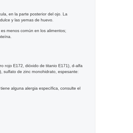
a, en la parte posterior del ojo. La
 dulce y las yemas de huevo.
a es menos común en los alimentos;
uteína.
ro rojo E172, dióxido de titanio E171), d-alfa
a), sulfato de zinc monohidrato, espesante:
tiene alguna alergia específica, consulte el