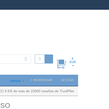
€
EUR
REORDENAR
ACCESO
SPANISH
▼
4.5/5 de más de 15000 reseñas de TrustPilot
OSO