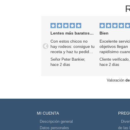
R
Lentes más baratos aproximadamente
Bien
Con estos chicos no
Excelente servic
hay rodeos: consigue tu
objetivos llegan
Anterior
receta y haz tu pedido.
rapidísimo cuan
Entrega rápida y gran
piden.
Señor Peter Bankier,
Cliente verificado,
variedad.
hace 2 días
hace 2 días
Valoración
de
MI CUENTA
PREG
Descripción general
Diver
Datos personales
de las 