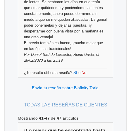
de lentes. Se acabaron los días en que tenía
que estar quitándome y poniéndome las lentes
constantemente; ahora puedo dormirme sin
miedo a que se me queden atascadas. Es genial
poder ponérmelas y dejarlas puestas, ¡y
despertarme con buena vista por la mañana es
una gran ventaja!
El precio también es bueno, ¡mucho mejor que
en las ópticas tradicionales!
Por
Daniel Bird
de Leicester, Reino Unido, el
28/02/2020 a las 23:19
¿Te resultó útil esta reseña?
Sí
o
No
Envía tu reseña sobre Biofinity Toric.
TODAS LAS RESEÑAS DE CLIENTES
Mostrando
41-47
de
47
artículos.
¡Lo mejor que he encontrado hasta