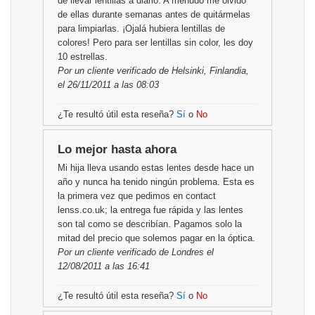
de llevar lentillas a diario. A menudo me olvido
de ellas durante semanas antes de quitármelas
para limpiarlas. ¡Ojalá hubiera lentillas de
colores! Pero para ser lentillas sin color, les doy
10 estrellas.
Por
un cliente verificado
de Helsinki, Finlandia,
el 26/11/2011 a las 08:03
¿Te resultó útil esta reseña?
Sí
o
No
Lo mejor hasta ahora
Mi hija lleva usando estas lentes desde hace un
año y nunca ha tenido ningún problema. Esta es
la primera vez que pedimos en contact
lenss.co.uk; la entrega fue rápida y las lentes
son tal como se describían. Pagamos solo la
mitad del precio que solemos pagar en la óptica.
Por
un cliente verificado
de Londres el
12/08/2011 a las 16:41
¿Te resultó útil esta reseña?
Sí
o
No