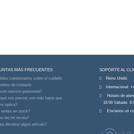
UNTAS MÁS FRECUENTES
SOPORTE AL CL
tidos cuestionarios sobre el cuidado
Reino Unido:
lentes de contacto
Internacional:
+
cen servicio postventa?
Horario de aten
 qué sus precios son más bajos que
18:00 Sábado: 9:
mi óptica?
Envíanos un co
 lentes en stock?
o leo mi receta?
a devolver algún artículo?