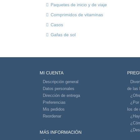
Paquetes de inicio y de viaje
Comprimidos de vitaminas
Casos
Gafas de sol
MI CUENTA
PREG
Descripción general
Diver
Datos personales
de las 
Dirección de entrega
¿Ofre
Preferencias
¿Por
Mis pedidos
los de 
Reordenar
¿Hay
¿Cóm
¿Dese
MÁS INFORMACIÓN