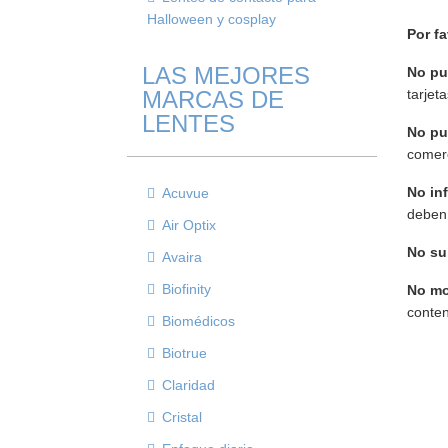
Halloween y cosplay
Por f
LAS MEJORES
No pu
MARCAS DE
tarjet
LENTES
No pu
comerc
No inf
Acuvue
deben 
Air Optix
No su
Avaira
Biofinity
No mo
conten
Biomédicos
Biotrue
Claridad
Cristal