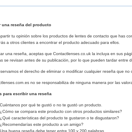
r una reseña del producto
partir tu opinión sobre los productos de lentes de contacto que has 
ás a otros clientes a encontrar el producto adecuado para ellos.
iar una reseña, aceptas que Contactlenses.co.uk la incluya en sus pág
s se revisan antes de su publicación, por lo que pueden tardar entre 
servamos el derecho de eliminar o modificar cualquier reseña que no c
tlenses.com.es no se responsabiliza de ninguna manera por las valora
s para escribir una reseña
Cuéntanos por qué te gustó o no te gustó un producto.
¿Cómo se compara este producto con otros productos similares?
¿Qué características del producto te gustaron o te disgustaron?
¿Recomendarías este producto a un amigo?
Una buena reseña debe tener entre 100 y 200 palabras.