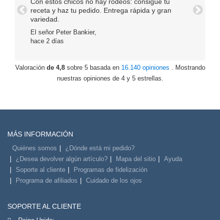
Con estos chicos no hay rodeos: consigue tu
receta y haz tu pedido. Entrega rápida y gran
Anterior
Próxim
variedad.
El señor Peter Bankier,
hace 2 días
Valoración
de 4,8
sobre 5 basada en
16.140 opiniones
. Mostrando
nuestras opiniones de 4 y 5 estrellas.
MÁS INFORMACIÓN
Quiénes somos
¿Dónde está mi pedido?
¿Desea devolver algún artículo?
Mapa del sitio
Ayuda
Soporte al cliente
Programas de fidelización
Programa de afiliados
Cuidado de los ojos
SOPORTE AL CLIENTE