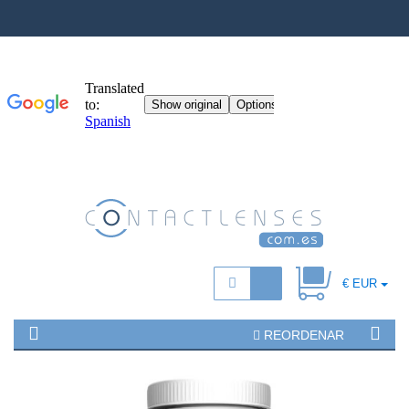
€ EUR
REORDENAR